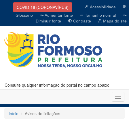
COVID-19 (CORONAVÍRUS)
Acessibilidade
Glossário
Aumentar fonte
Tamanho normal
Diminuir fonte
Contraste
Mapa do site
Consulte qualquer informação do portal no campo abaixo.
Altern
naveg
Início
Avisos de licitações