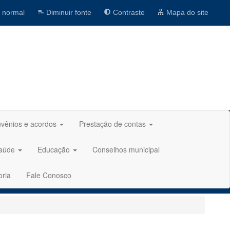
 normal
Diminuir fonte
Contraste
Mapa do site
vênios e acordos
Prestação de contas
aúde
Educação
Conselhos municipal
oria
Fale Conosco