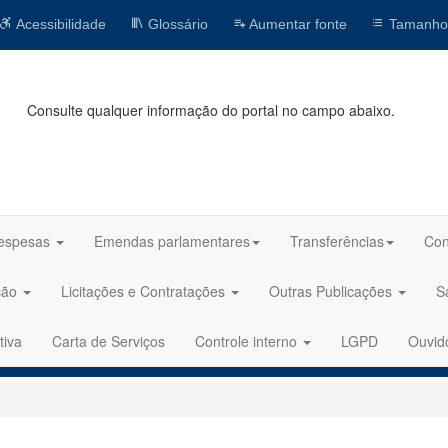
Acessibilidade
Glossário
Aumentar fonte
Tamanho
Consulte qualquer informação do portal no campo abaixo.
espesas
Emendas parlamentares
Transferências
Con
ção
Licitações e Contratações
Outras Publicações
S
tiva
Carta de Serviços
Controle interno
LGPD
Ouvid