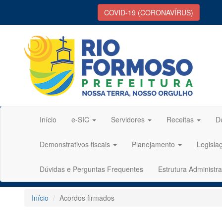
COVID-19 (CORONAVÍRUS)
Início
e-SIC
Servidores
Receitas
D
Demonstrativos fiscais
Planejamento
Legisla
Dúvidas e Perguntas Frequentes
Estrutura Administra
Início
Acordos firmados