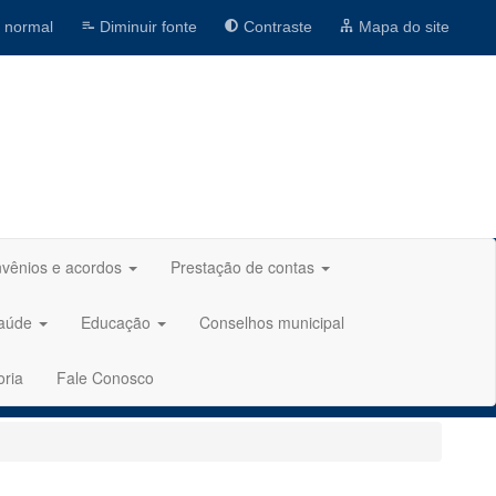
 normal
Diminuir fonte
Contraste
Mapa do site
vênios e acordos
Prestação de contas
aúde
Educação
Conselhos municipal
oria
Fale Conosco