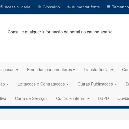
Acessibilidade
Glossário
Aumentar fonte
Tamanho
Consulte qualquer informação do portal no campo abaixo.
espesas
Emendas parlamentares
Transferências
Con
ção
Licitações e Contratações
Outras Publicações
S
tiva
Carta de Serviços
Controle interno
LGPD
Ouvid