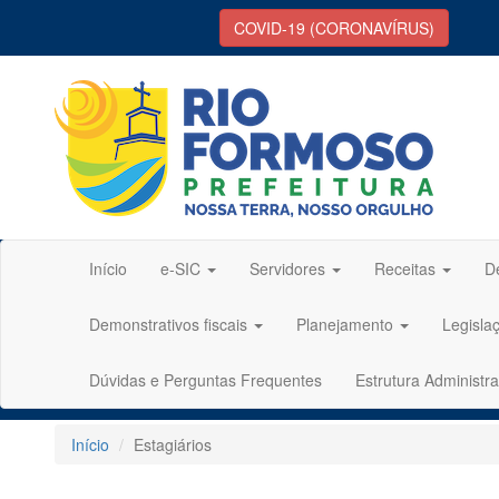
COVID-19 (CORONAVÍRUS)
Início
e-SIC
Servidores
Receitas
D
Demonstrativos fiscais
Planejamento
Legisla
Dúvidas e Perguntas Frequentes
Estrutura Administra
Início
Estagiários