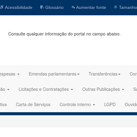
Acessibilidade
Glossário
Aumentar fonte
Tamanho
Consulte qualquer informação do portal no campo abaixo.
espesas
Emendas parlamentares
Transferências
Con
ção
Licitações e Contratações
Outras Publicações
S
tiva
Carta de Serviços
Controle interno
LGPD
Ouvid