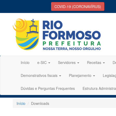
COVID-19 (CORONAVÍRUS)
Início
e-SIC
Servidores
Receitas
D
Demonstrativos fiscais
Planejamento
Legisla
Dúvidas e Perguntas Frequentes
Estrutura Administra
Início
Downloads