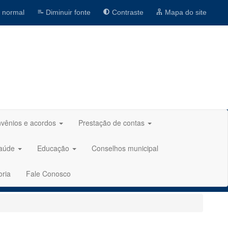
 normal
Diminuir fonte
Contraste
Mapa do site
vênios e acordos
Prestação de contas
aúde
Educação
Conselhos municipal
oria
Fale Conosco