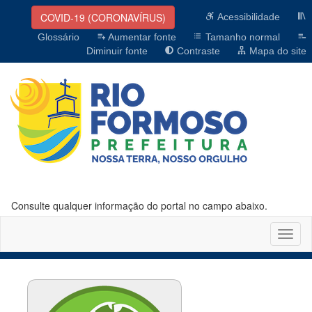
COVID-19 (CORONAVÍRUS)
Acessibilidade
Glossário
Aumentar fonte
Tamanho normal
Diminuir fonte
Contraste
Mapa do site
Consulte qualquer informação do portal no campo abaixo.
Altern
naveg